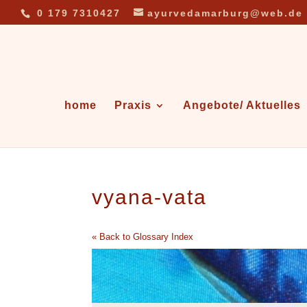
0 179 7310427
ayurvedamarburg@web.de
home
Praxis
Angebote/ Aktuelles
vyana-vata
« Back to Glossary Index