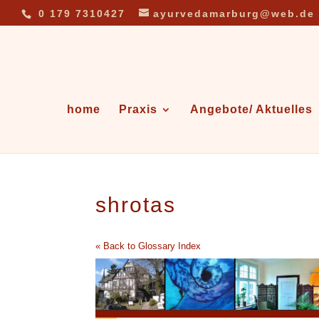
0 179 7310427
ayurvedamarburg@web.de
home
Praxis
Angebote/ Aktuelles
shrotas
« Back to Glossary Index