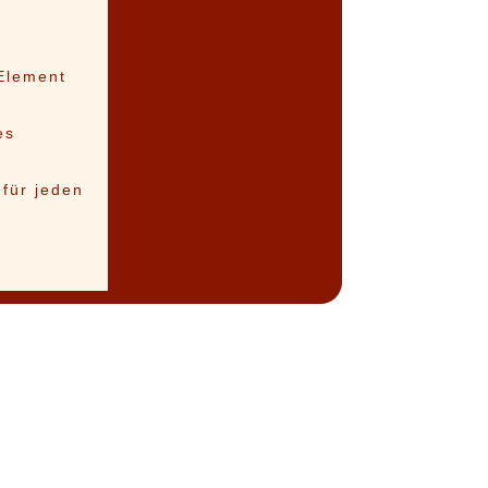
-Element
es
 für jeden