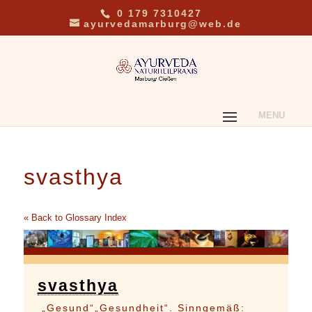
0 179 7310427
ayurvedamarburg@web.de
svasthya
« Back to Glossary Index
svasthya
„Gesund“„Gesundheit“. Sinngemäß: